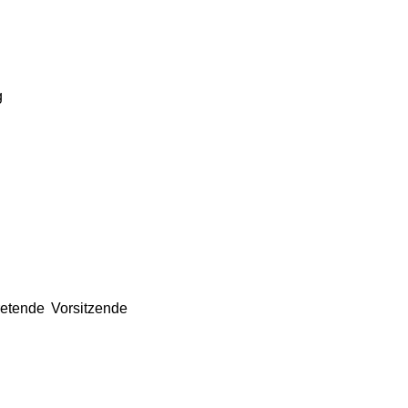
g
retende Vorsitzende