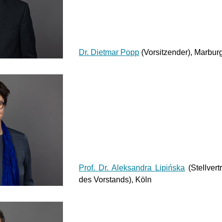
Dr. Dietmar Popp
(Vorsitzender), Marbur
Prof. Dr. Aleksandra Lipińska
(Stellvert
des Vorstands), Köln